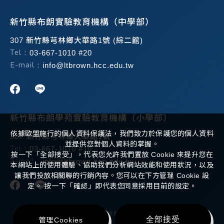
新竹縣布朗實驗教育機構（中學部）
307 新竹縣芎林鄉大華路1號 (綜二館)
Tel：
03-667-1010 #20
E-mail：
info@ltbrown.hcc.edu.tw
新竹縣布朗學苑實驗教育機構（小學部）
依據歐盟施行的個人資料保護法，我們致力於保護您的個人資料
307 新竹縣芎林鄉大華路1號
並提供您對個人資料的掌握。
Tel：
03-667-1010 #10
按一下「全部接受」，代表您允許我們置放 Cookie 來提升您在
E-mail：
info@ltbrown.hcc.edu.tw
本網站上的使用體驗、協助我們分析網站效能和使用狀況，以及
讓我們投放相關聯的行銷內容。您可以在下方管理 Cookie 設
定。 按一下「確認」即代表您同意採用目前的設定。
Copyright ©
2026
布朗學苑實驗教育機構
All Rights Reserved.
全部接受
管理Cookies