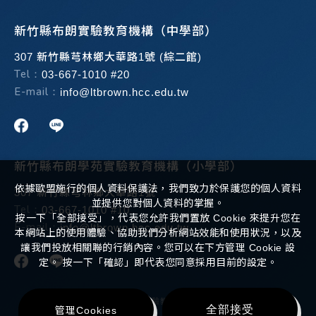
新竹縣布朗實驗教育機構（中學部）
307 新竹縣芎林鄉大華路1號 (綜二館)
Tel：
03-667-1010 #20
E-mail：
info@ltbrown.hcc.edu.tw
新竹縣布朗學苑實驗教育機構（小學部）
依據歐盟施行的個人資料保護法，我們致力於保護您的個人資料
307 新竹縣芎林鄉大華路1號
並提供您對個人資料的掌握。
Tel：
03-667-1010 #10
按一下「全部接受」，代表您允許我們置放 Cookie 來提升您在
E-mail：
info@ltbrown.hcc.edu.tw
本網站上的使用體驗、協助我們分析網站效能和使用狀況，以及
讓我們投放相關聯的行銷內容。您可以在下方管理 Cookie 設
定。 按一下「確認」即代表您同意採用目前的設定。
Copyright ©
2026
布朗學苑實驗教育機構
All Rights Reserved.
全部接受
管理Cookies