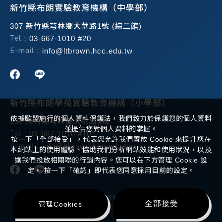
新竹縣布朗實驗教育機構（中學部）
307 新竹縣芎林鄉大華路1號 (綜二館)
Tel：
03-667-1010 #20
E-mail：
info@ltbrown.hcc.edu.tw
新竹縣布朗學苑實驗教育機構（小學部）
依據歐盟施行的個人資料保護法，我們致力於保護您的個人資料
307 新竹縣芎林鄉大華路1號
並提供您對個人資料的掌握。
Tel：
03-667-1010 #10
按一下「全部接受」，代表您允許我們置放 Cookie 來提升您在
E-mail：
info@ltbrown.hcc.edu.tw
本網站上的使用體驗、協助我們分析網站效能和使用狀況，以及
讓我們投放相關聯的行銷內容。您可以在下方管理 Cookie 設
定。 按一下「確認」即代表您同意採用目前的設定。
Copyright ©
2026
布朗學苑實驗教育機構
All Rights Reserved.
全部接受
管理Cookies
Design
-
iBest